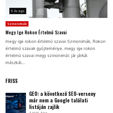
5 év ago
Szinonimák
Megy Ige Rokon Értelmű Szavai
megy ige rokon értelmű szavai Szinonimák, Rokon
értelmű szavak gyűjteménye. megy ige rokon
értelmű szavai megy szinonimái: jár járkál
mászkál...
FRISS
GEO: a következő SEO-verseny
már nem a Google találati
listáján zajlik
3 Hét Ago