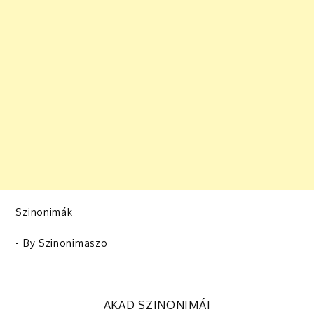
Szinonimák
- By
Szinonimaszo
Bejegyzés
AKAD SZINONIMÁI