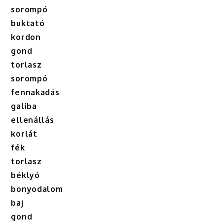
sorompó
buktató
kordon
gond
torlasz
sorompó
fennakadás
galiba
ellenállás
korlát
fék
torlasz
béklyó
bonyodalom
baj
gond