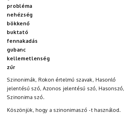
probléma
nehézség
bökkenő
buktató
fennakadás
gubanc
kellemetlenség
zűr
Szinonimák, Rokon értelmű szavak, Hasonló
jelentésű szó, Azonos jelentésű szó, Hasonszó,
Szinonima szó.
Köszönjük, hogy a szinonimaszó -t használod.