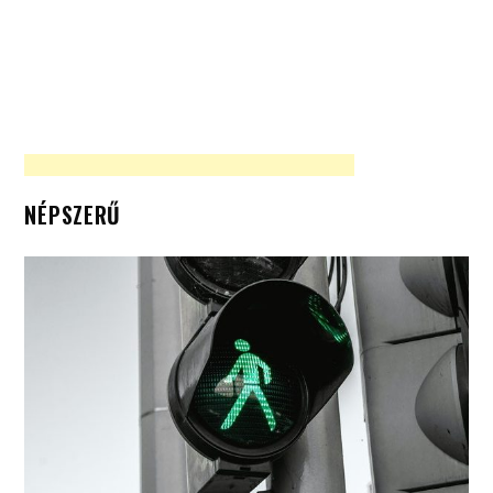
NÉPSZERŰ