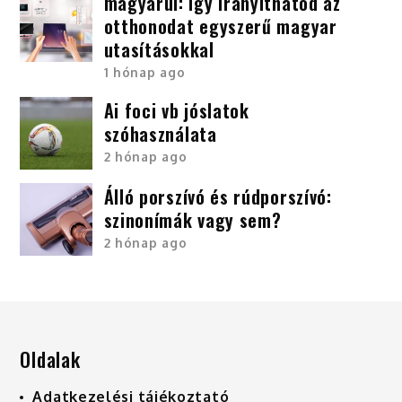
magyarul: így irányíthatod az
otthonodat egyszerű magyar
utasításokkal
1 hónap ago
Ai foci vb jóslatok
szóhasználata
2 hónap ago
Álló porszívó és rúdporszívó:
szinonímák vagy sem?
2 hónap ago
Oldalak
Adatkezelési tájékoztató