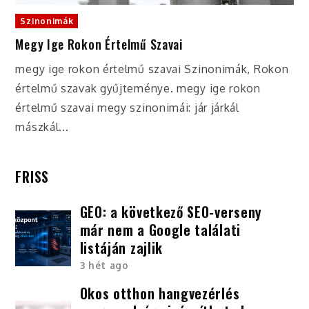
Szinonimák
Megy Ige Rokon Értelmű Szavai
megy ige rokon értelmű szavai Szinonimák, Rokon
értelmű szavak gyűjteménye. megy ige rokon
értelmű szavai megy szinonimái: jár járkál
mászkál...
FRISS
GEO: a következő SEO-verseny
már nem a Google találati
listáján zajlik
3 hét ago
Okos otthon hangvezérlés