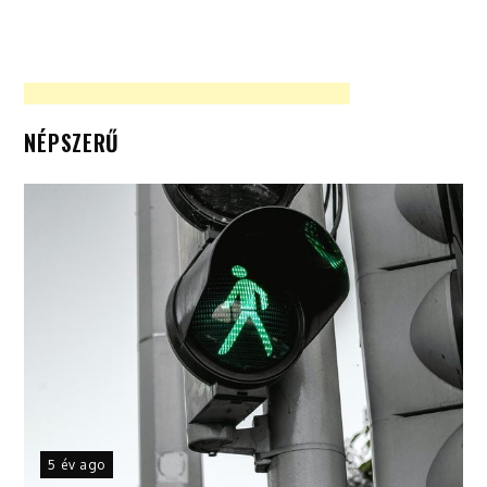
NÉPSZERŰ
5 év ago