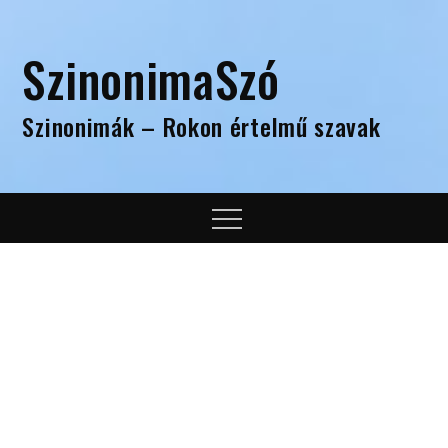
Skip
to
SzinonimaSzó
content
Szinonimák – Rokon értelmű szavak
Menu