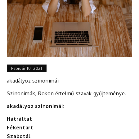
Február 10, 2021
akadályoz szinonimái
Szinonimák, Rokon értelmű szavak gyűjteménye.
akadályoz szinonimái:
Hátráltat
Fékentart
Szabotál