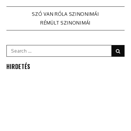
Bejegyzés
SZÓ VAN RÓLA SZINONIMÁI
RÉMÜLT SZINONIMÁI
navigáció
Search
Sear
for:
HIRDETÉS