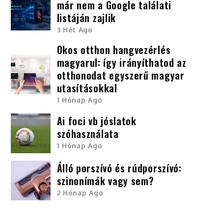
már nem a Google találati
listáján zajlik
3 Hét Ago
Okos otthon hangvezérlés
magyarul: így irányíthatod az
otthonodat egyszerű magyar
utasításokkal
1 Hónap Ago
Ai foci vb jóslatok
szóhasználata
1 Hónap Ago
Álló porszívó és rúdporszívó:
szinonímák vagy sem?
2 Hónap Ago