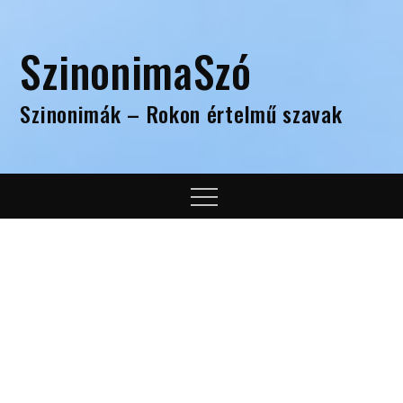
Skip
to
SzinonimaSzó
content
Szinonimák – Rokon értelmű szavak
Menu