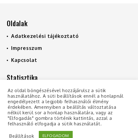
Oldalak
Adatkezelési tájékoztató
Impresszum
Kapcsolat
Statisztika
A szinonima szó oldalon már
1,302
db
Az oldal böngészésével hozzájárulsz a sütik
használatához. A süti beállítások ennél a honlapnál
szinonima érhető el.
engedélyezett a legjobb felhasználói élmény
érdekében. Amennyiben a beállítás változtatása
nélkül kerül sor a honlap használatára, vagy az
"Elfogadás" gombra történik kattintás, azzal a
felhasználó elfogadja a sütik használatát.
Copyright © 2019 | All Rights Reserved |
Adatkezelési tájékoztató
Beállítások
ELFOGADOM