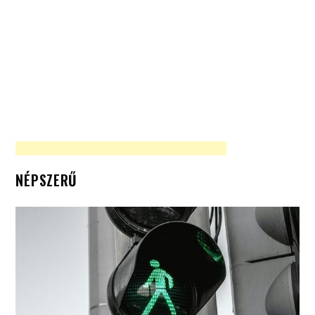
NÉPSZERŰ