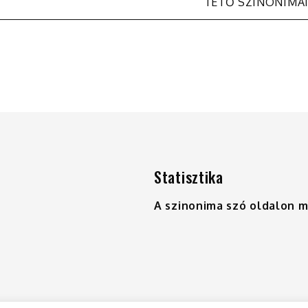
TETŐ SZINONIMÁ
Statisztika
A szinonima szó oldalon 