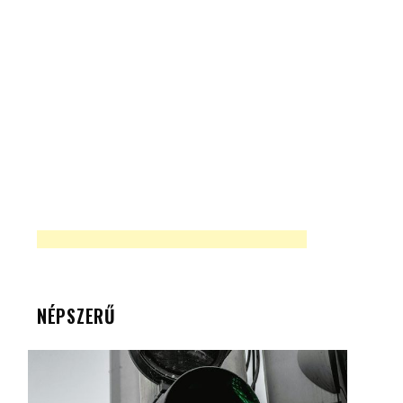
NÉPSZERŰ