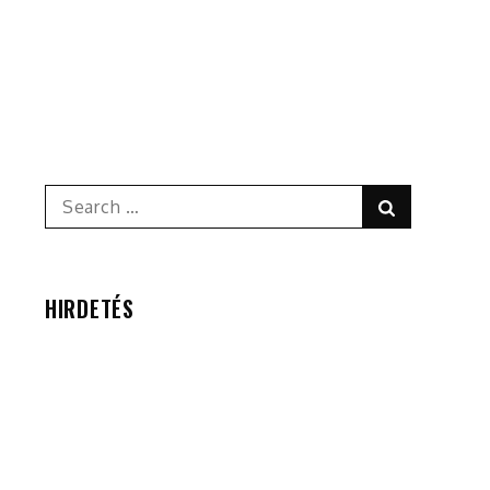
Search
Search
for:
HIRDETÉS