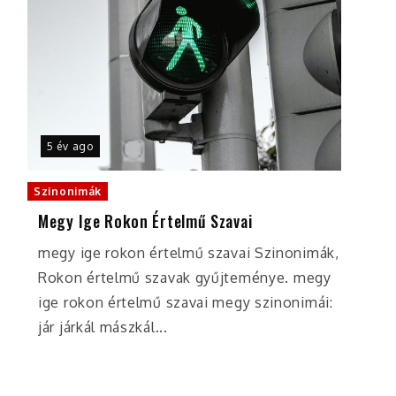
5 év ago
Szinonimák
Megy Ige Rokon Értelmű Szavai
megy ige rokon értelmű szavai Szinonimák,
Rokon értelmű szavak gyűjteménye. megy
ige rokon értelmű szavai megy szinonimái:
jár járkál mászkál...