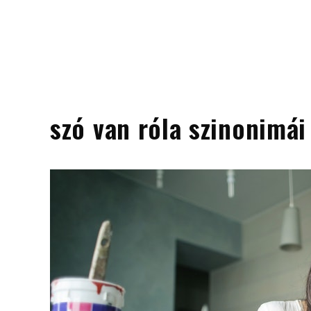
szó van róla szinonimái