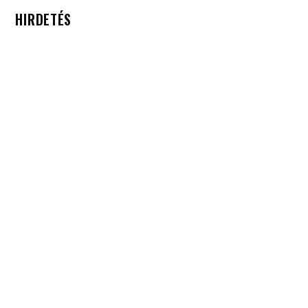
HIRDETÉS