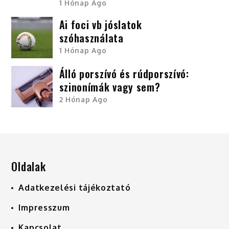
1 Hónap Ago
Ai foci vb jóslatok
szóhasználata
1 Hónap Ago
Álló porszívó és rúdporszívó:
szinonímák vagy sem?
2 Hónap Ago
Oldalak
Adatkezelési tájékoztató
Impresszum
Kapcsolat