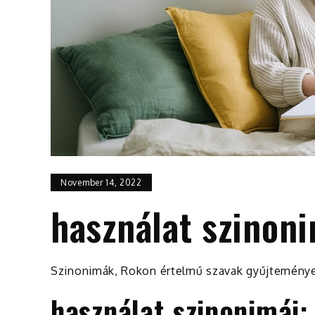
November 14, 2022
használat szinon
Szinonimák, Rokon értelmű szavak gyűjteménye
használat szinonimái: