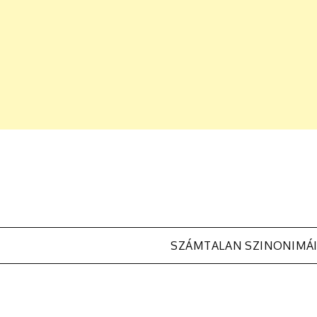
SZÁMTALAN SZINONIMÁ