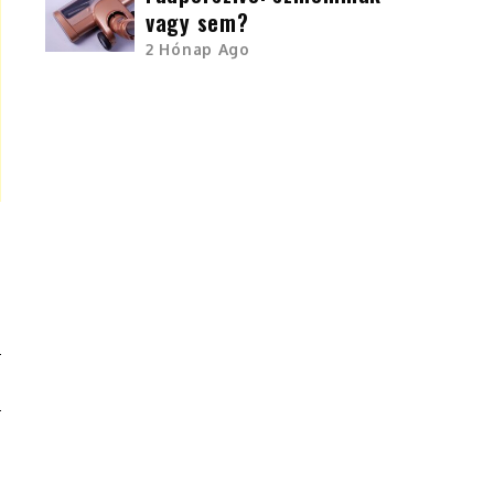
vagy sem?
2 Hónap Ago
I