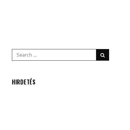
Search
Search
for:
HIRDETÉS