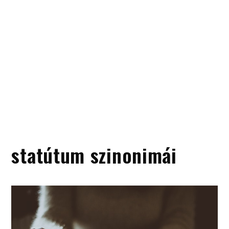
statútum szinonimái