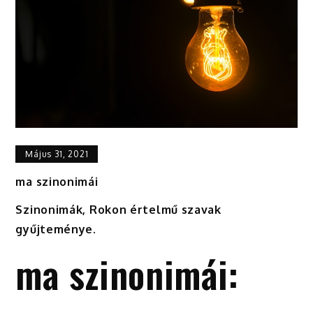
Május 31, 2021
ma szinonimái
Szinonimák, Rokon értelmű szavak
gyűjteménye.
ma szinonimái: