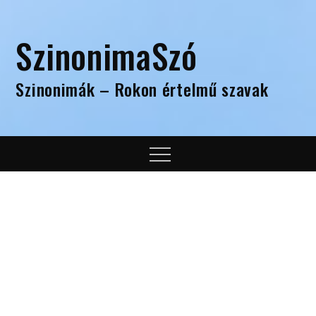
Skip
to
SzinonimaSzó
content
Szinonimák – Rokon értelmű szavak
Menu