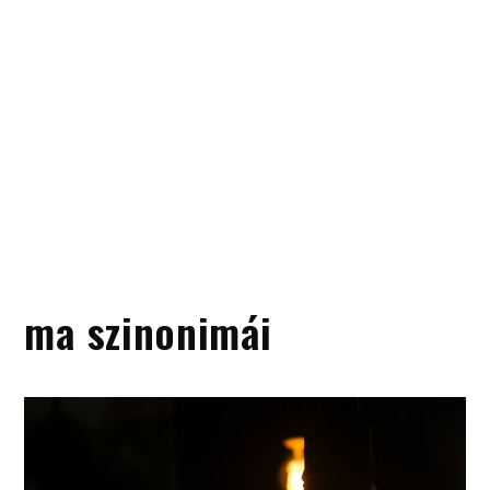
ma szinonimái