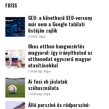
FRISS
GEO: a következő SEO-verseny
már nem a Google találati
listáján zajlik
3 Hét Ago
Okos otthon hangvezérlés
magyarul: így irányíthatod az
otthonodat egyszerű magyar
utasításokkal
1 Hónap Ago
Ai foci vb jóslatok
szóhasználata
1 Hónap Ago
Álló porszívó és rúdporszívó: