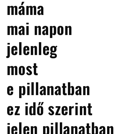
máma
mai napon
jelenleg
most
e pillanatban
ez idő szerint
jelen pillanatban