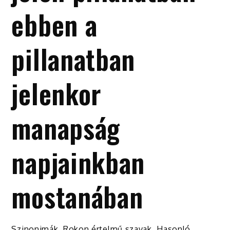
ebben a
pillanatban
jelenkor
manapság
napjainkban
mostanában
Szinonimák, Rokon értelmű szavak, Hasonló