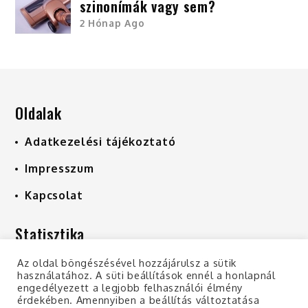
szinonímák vagy sem?
2 Hónap Ago
Oldalak
Adatkezelési tájékoztató
Impresszum
Kapcsolat
Statisztika
A szinonima szó oldalon már
1,302
db
Az oldal böngészésével hozzájárulsz a sütik
használatához. A süti beállítások ennél a honlapnál
szinonima érhető el.
engedélyezett a legjobb felhasználói élmény
érdekében. Amennyiben a beállítás változtatása