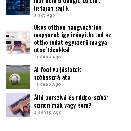
már nem a Google találati
listáján zajlik
3 Hét Ago
Okos otthon hangvezérlés
magyarul: így irányíthatod az
otthonodat egyszerű magyar
utasításokkal
1 Hónap Ago
Ai foci vb jóslatok
szóhasználata
1 Hónap Ago
Álló porszívó és rúdporszívó:
szinonímák vagy sem?
2 Hónap Ago