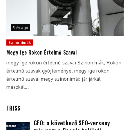
5 év ago
Szinonimák
Megy Ige Rokon Értelmű Szavai
megy ige rokon értelmű szavai Szinonimák, Rokon
értelmű szavak gyűjteménye. megy ige rokon
értelmű szavai megy szinonimái: jár járkál
mászkál...
FRISS
GEO: a következő SEO-verseny