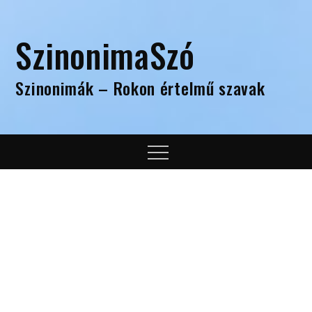
Skip
to
SzinonimaSzó
content
Szinonimák – Rokon értelmű szavak
Menu