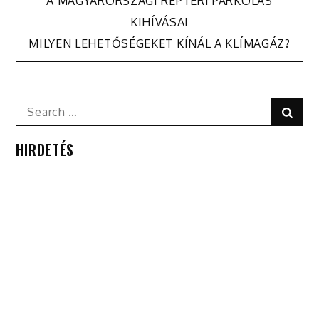
Bejegyzés
A MAGYARORSZÁGI REPTÉRI PARKOLÁS
KIHÍVÁSAI
navigáció
MILYEN LEHETŐSÉGEKET KÍNÁL A KLÍMAGÁZ?
Search
Sear
for:
HIRDETÉS