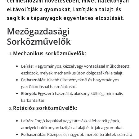
terméshozam növelésében, mivel hatékonyan
eltávolítják a gyomokat, lazítják a talajt és
segítik a tápanyagok egyenletes eloszlását.
Mezőgazdasági
Sorközművelők
Mechanikus sorközművelők
:
Leírás
: Hagyományos, kézzel vagy vontatással működtetett
eszközök, melyek mechanikus úton dolgozzák fel a talajt.
Felhasználás
: Kisebb ültetvényeknél és hagyományos
gazdálkodásnál használatosak.
Előnyök
: Egyszerű használat, alacsony költség, minimális
karbantartás.
Rotációs sorközművelők
:
Leírás
: Forgó kapákkal vagy tárcsákkal felszerelt gépek,
amelyek hatékonyan lazítják a talajt és irtják a gyomokat.
Felhasználás
: Közepes és nagyobb méretű területek számára