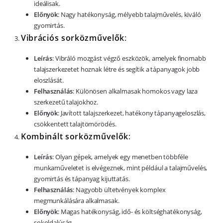
ideálisak.
Előnyök
: Nagy hatékonyság, mélyebb talajművelés, kiváló
gyomirtás.
Vibrációs sorközművelők
:
Leírás
: Vibráló mozgást végző eszközök, amelyek finomabb
talajszerkezetet hoznak létre és segítik a tápanyagok jobb
eloszlását.
Felhasználás
: Különösen alkalmasak homokos vagy laza
szerkezetű talajokhoz.
Előnyök
: Javított talajszerkezet, hatékony tápanyageloszlás,
csökkentett talajtömörödés.
Kombinált sorközművelők
:
Leírás
: Olyan gépek, amelyek egy menetben többféle
munkaműveletet is elvégeznek, mint például a talajművelés,
gyomirtás és tápanyag kijuttatás.
Felhasználás
: Nagyobb ültetvények komplex
megmunkálására alkalmasak.
Előnyök
: Magas hatékonyság, idő- és költséghatékonyság,
sokoldalúság.