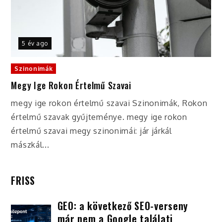
5 év ago
Szinonimák
Megy Ige Rokon Értelmű Szavai
megy ige rokon értelmű szavai Szinonimák, Rokon
értelmű szavak gyűjteménye. megy ige rokon
értelmű szavai megy szinonimái: jár járkál
mászkál...
FRISS
GEO: a következő SEO-verseny
már nem a Google találati