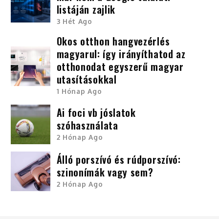
listáján zajlik
3 Hét Ago
Okos otthon hangvezérlés
magyarul: így irányíthatod az
otthonodat egyszerű magyar
utasításokkal
1 Hónap Ago
Ai foci vb jóslatok
szóhasználata
2 Hónap Ago
Álló porszívó és rúdporszívó:
szinonímák vagy sem?
2 Hónap Ago