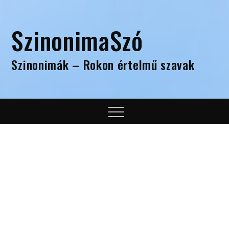
Skip
to
SzinonimaSzó
content
Szinonimák – Rokon értelmű szavak
Menu