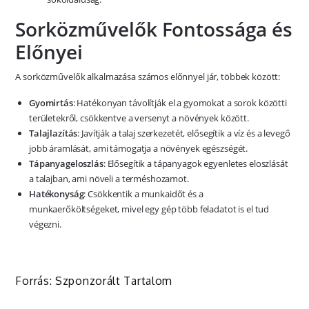
Sorközművelők Fontossága és
Előnyei
A sorközművelők alkalmazása számos előnnyel jár, többek között:
Gyomirtás
: Hatékonyan távolítják el a gyomokat a sorok közötti
területekről, csökkentve a versenyt a növények között.
Talajlazítás
: Javítják a talaj szerkezetét, elősegítik a víz és a levegő
jobb áramlását, ami támogatja a növények egészségét.
Tápanyageloszlás
: Elősegítik a tápanyagok egyenletes eloszlását
a talajban, ami növeli a terméshozamot.
Hatékonyság
: Csökkentik a munkaidőt és a
munkaerőköltségeket, mivel egy gép több feladatot is el tud
végezni.
Forrás: Szponzorált Tartalom