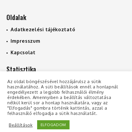
Oldalak
Adatkezelési tájékoztató
Impresszum
Kapcsolat
Statisztika
A szinonima szó oldalon már
1,302
db
Az oldal böngészésével hozzájárulsz a sütik
használatához. A süti beállítások ennél a honlapnál
szinonima érhető el.
engedélyezett a legjobb felhasználói élmény
érdekében. Amennyiben a beállítás változtatása
nélkül kerül sor a honlap használatára, vagy az
"Elfogadás" gombra történik kattintás, azzal a
felhasználó elfogadja a sütik használatát.
Copyright © 2019 | All Rights Reserved |
Adatkezelési tájékoztató
Beállítások
ELFOGADOM
Shark Magazine by
Shark Themes