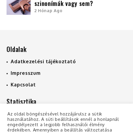
szinonímák vagy sem?
2 Hónap Ago
Oldalak
Adatkezelési tájékoztató
Impresszum
Kapcsolat
Statisztika
A szinonima szó oldalon már
1,302
db
Az oldal böngészésével hozzájárulsz a sütik
használatához. A süti beállítások ennél a honlapnál
szinonima érhető el.
engedélyezett a legjobb felhasználói élmény
érdekében. Amennyiben a beállítás változtatása