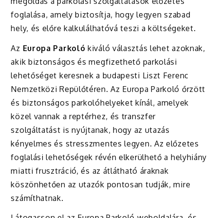
megoldás a parkolási szolgáltatások előzetes
foglalása, amely biztosítja, hogy legyen szabad
hely, és előre kalkulálhatóvá teszi a költségeket.
Az
Europa Parkoló
kiváló választás lehet azoknak,
akik biztonságos és megfizethető parkolási
lehetőséget keresnek a budapesti Liszt Ferenc
Nemzetközi Repülőtéren. Az Europa Parkoló őrzött
és biztonságos parkolóhelyeket kínál, amelyek
közel vannak a reptérhez, és transzfer
szolgáltatást is nyújtanak, hogy az utazás
kényelmes és stresszmentes legyen. Az előzetes
foglalási lehetőségek révén elkerülhető a helyhiány
miatti frusztráció, és az átlátható áraknak
köszönhetően az utazók pontosan tudják, mire
számíthatnak.
Látogasson el az
Europa Parkoló weboldalára
, és