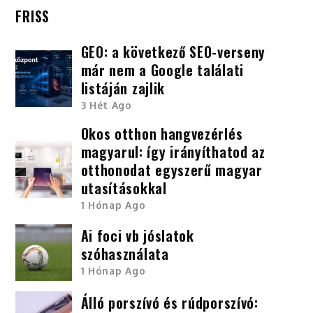
FRISS
GEO: a következő SEO-verseny
már nem a Google találati
listáján zajlik
3 Hét Ago
Okos otthon hangvezérlés
magyarul: így irányíthatod az
otthonodat egyszerű magyar
utasításokkal
1 Hónap Ago
Ai foci vb jóslatok
szóhasználata
1 Hónap Ago
Álló porszívó és rúdporszívó: