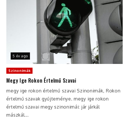
5 év ago
Szinonimák
Megy Ige Rokon Értelmű Szavai
megy ige rokon értelmű szavai Szinonimák, Rokon
értelmű szavak gyűjteménye. megy ige rokon
értelmű szavai megy szinonimái: jár járkál
mászkál...