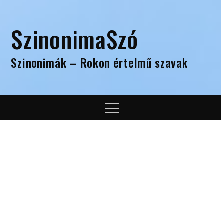
Skip
to
SzinonimaSzó
content
Szinonimák – Rokon értelmű szavak
Menu