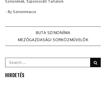
Szinonimák
,
Szponzorált Tartalom
- By
Szinonimaszo
Bejegyzés
BUTA SZINONÍMA
MEZŐGAZDASÁGI SORKÖZMŰVELŐK
navigáció
Search
Sear
for:
HIRDETÉS