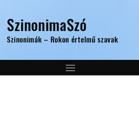
Skip
to
SzinonimaSzó
content
Szinonimák – Rokon értelmű szavak
Menu