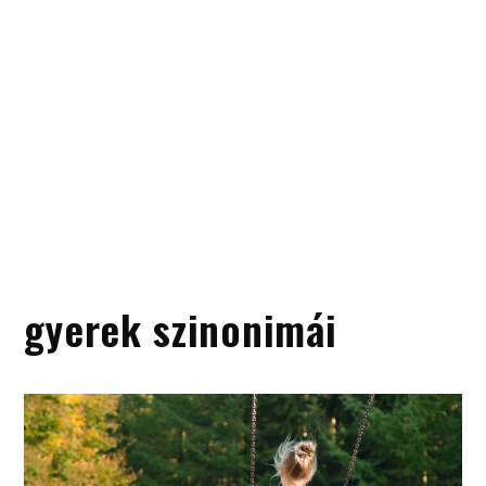
gyerek szinonimái