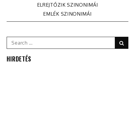
Bejegyzés
ELREJTŐZIK SZINONIMÁI
EMLÉK SZINONIMÁI
navigáció
Search
Sear
for:
HIRDETÉS