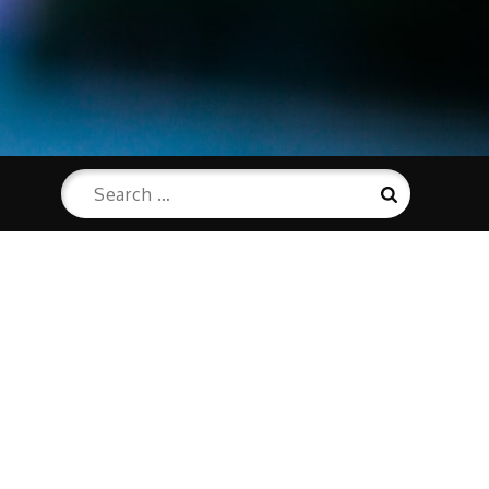
Search
Search
for: