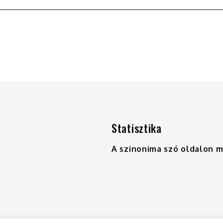
Statisztika
A szinonima szó oldalon 