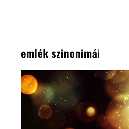
emlék szinonimái