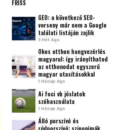
FRISS
GEO: a következő SEO-
verseny már nem a Google
találati listáján zajlik
3 Hét Ago
Okos otthon hangvezérlés
magyarul: így irányíthatod
az otthonodat egyszerű
magyar utasításokkal
1 Hónap Ago
Ai foci vb jóslatok
szóhasználata
1 Hónap Ago
Álló porszívó és
rúdporszívó: szinonímák