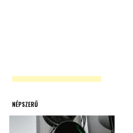
NÉPSZERŰ