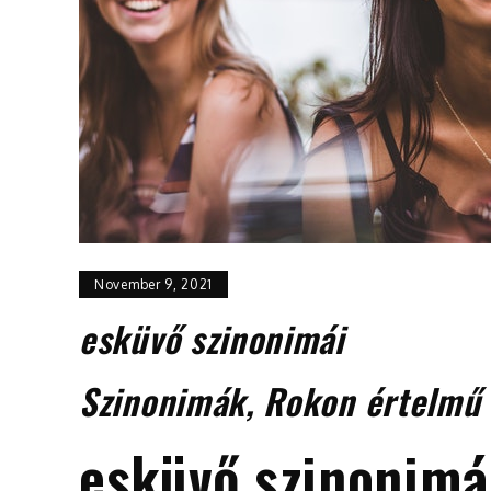
November 9, 2021
esküvő szinonimái
Szinonimák, Rokon értelmű 
esküvő szinonimá