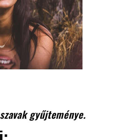
szavak gyűjteménye.
i: