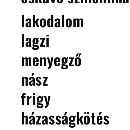
lakodalom
lagzi
menyegző
nász
frigy
házasságkötés