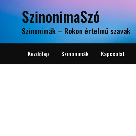
Skip
SzinonimaSzó
to
content
Szinonimák – Rokon értelmű szavak
Kezdőlap
Szinonimák
Kapcsolat