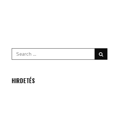
Search
Search
for:
HIRDETÉS