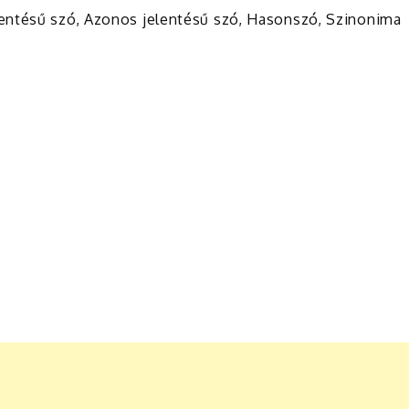
entésű szó, Azonos jelentésű szó, Hasonszó, Szinonima