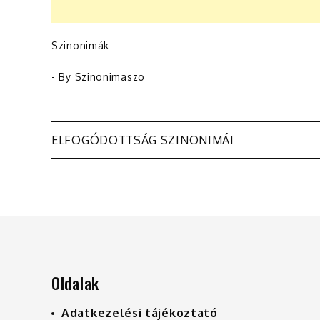
Szinonimák
- By
Szinonimaszo
Bejegyzés
ELFOGÓDOTTSÁG SZINONIMÁI
navigáció
Oldalak
Adatkezelési tájékoztató