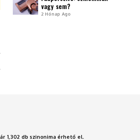
vagy sem?
2 Hónap Ago
I
már
1,302
db szinonima érhető el.