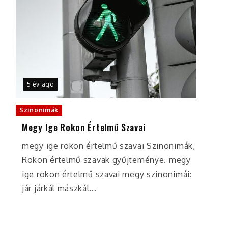
5 év ago
Szinonimák
Megy Ige Rokon Értelmű Szavai
megy ige rokon értelmű szavai Szinonimák,
Rokon értelmű szavak gyűjteménye. megy
ige rokon értelmű szavai megy szinonimái:
jár járkál mászkál...