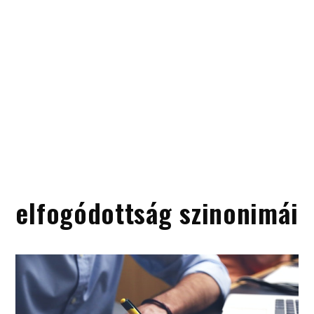
elfogódottság szinonimái