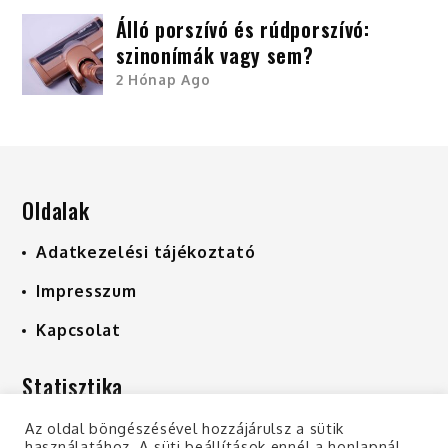
Álló porszívó és rúdporszívó:
szinonímák vagy sem?
2 Hónap Ago
Oldalak
Adatkezelési tájékoztató
Impresszum
Kapcsolat
Statisztika
A szinonima szó oldalon már
1,302
db
Az oldal böngészésével hozzájárulsz a sütik
használatához. A süti beállítások ennél a honlapnál