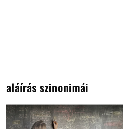
aláírás szinonimái