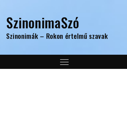
Skip
to
SzinonimaSzó
content
Szinonimák – Rokon értelmű szavak
Menu