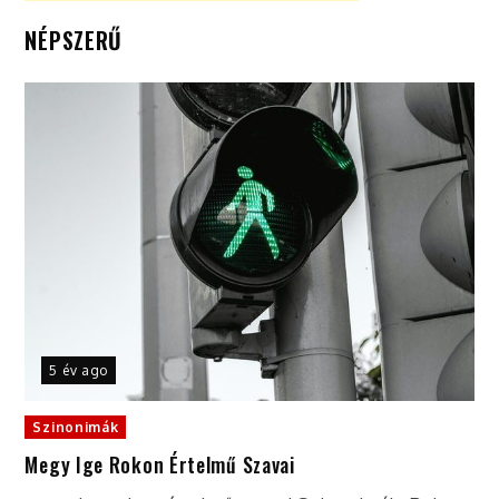
NÉPSZERŰ
5 év ago
Szinonimák
Megy Ige Rokon Értelmű Szavai