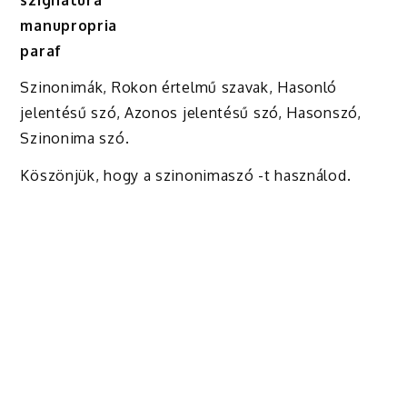
manupropria
paraf
Szinonimák, Rokon értelmű szavak, Hasonló
jelentésű szó, Azonos jelentésű szó, Hasonszó,
Szinonima szó.
Köszönjük, hogy a szinonimaszó -t használod.