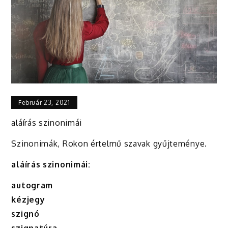
Február 23, 2021
aláírás szinonimái
Szinonimák, Rokon értelmű szavak gyűjteménye.
aláírás szinonimái:
autogram
kézjegy
szignó
szignatúra