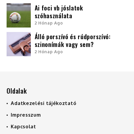
Ai foci vb jóslatok
szóhasználata
2 Hónap Ago
Álló porszívó és rúdporszívó:
szinonímák vagy sem?
2 Hónap Ago
Oldalak
Adatkezelési tájékoztató
Impresszum
Kapcsolat