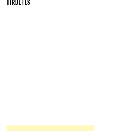
HIRDETÉS