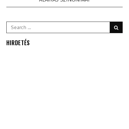
navigáció
Search
Sear
for:
HIRDETÉS