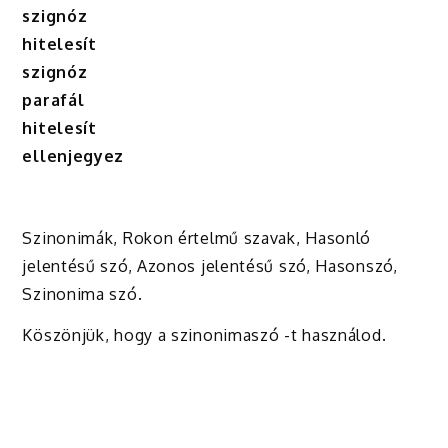
szignóz
hitelesít
szignóz
parafál
hitelesít
ellenjegyez
Szinonimák, Rokon értelmű szavak, Hasonló
jelentésű szó, Azonos jelentésű szó, Hasonszó,
Szinonima szó.
Köszönjük, hogy a szinonimaszó -t használod.