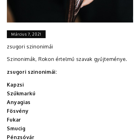
Március 7, 2021
zsugori szinonimái
Szinonimák, Rokon értelmű szavak gyűjteménye.
zsugori szinonimái:
Kapzsi
Szűkmarkú
Anyagias
Fösvény
Fukar
Smucig
Pénzsóvár