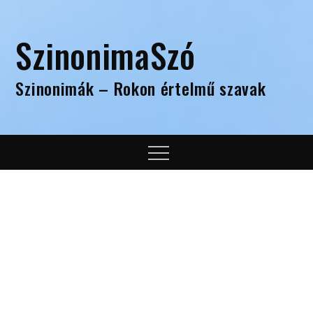
Skip
to
SzinonimaSzó
content
Szinonimák – Rokon értelmű szavak
Menu