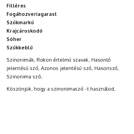
Filléres
Fogáhozveriagarast
Szűkmarkú
Krajcároskodó
Sóher
Szűkkeblű
Szinonimák, Rokon értelmű szavak, Hasonló
jelentésű szó, Azonos jelentésű szó, Hasonszó,
Szinonima szó.
Köszönjük, hogy a szinonimaszó -t használod.