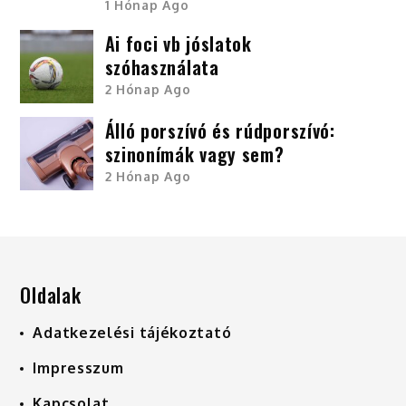
1 Hónap Ago
Ai foci vb jóslatok
szóhasználata
2 Hónap Ago
Álló porszívó és rúdporszívó:
szinonímák vagy sem?
2 Hónap Ago
Oldalak
Adatkezelési tájékoztató
Impresszum
Kapcsolat