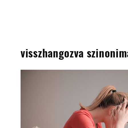
visszhangozva szinonim