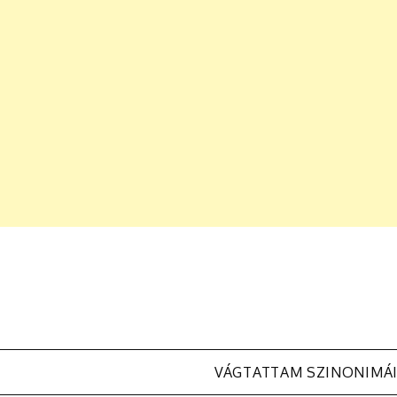
VÁGTATTAM SZINONIMÁ