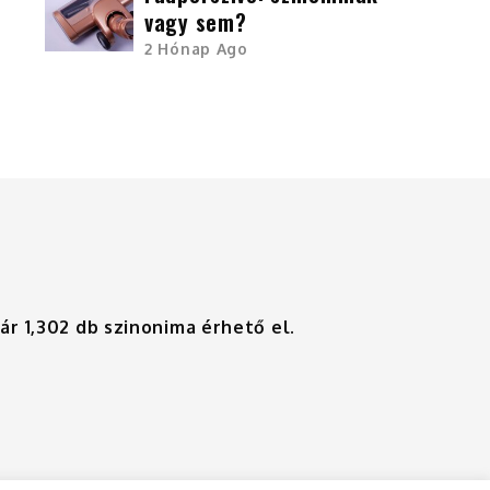
vagy sem?
2 Hónap Ago
már
1,302
db szinonima érhető el.