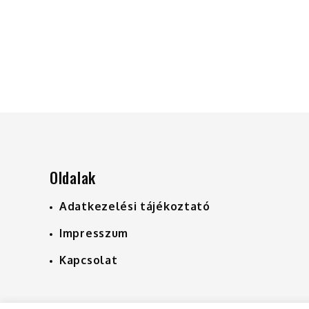
navigáció
Oldalak
Adatkezelési tájékoztató
Impresszum
Kapcsolat