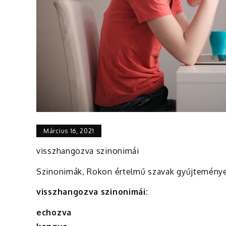
Március 16, 2021
visszhangozva szinonimái
Szinonimák, Rokon értelmű szavak gyűjteménye
visszhangozva szinonimái:
echozva