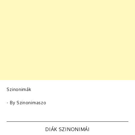
Szinonimák
- By
Szinonimaszo
Bejegyzés
DIÁK SZINONIMÁI