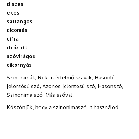
díszes
ékes
sallangos
cicomás
cifra
ifrázott
szóvirágos
cikornyás
Szinonimák, Rokon értelmű szavak, Hasonló
jelentésű szó, Azonos jelentésű szó, Hasonszó,
Szinonima szó, Más szóval.
Köszönjük, hogy a szinonimaszó -t használod.