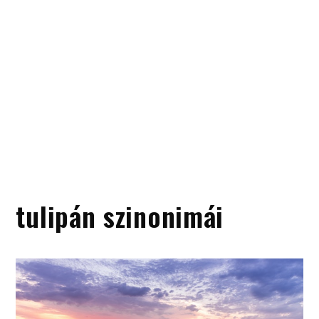
tulipán szinonimái