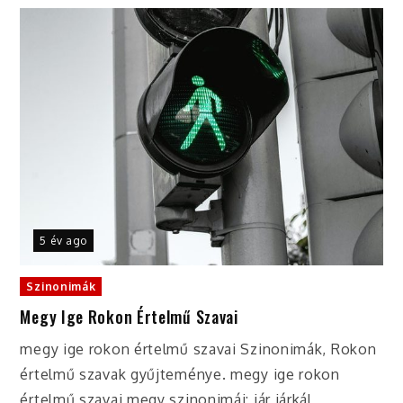
5 év ago
Szinonimák
Megy Ige Rokon Értelmű Szavai
megy ige rokon értelmű szavai Szinonimák, Rokon
értelmű szavak gyűjteménye. megy ige rokon
értelmű szavai megy szinonimái: jár járkál