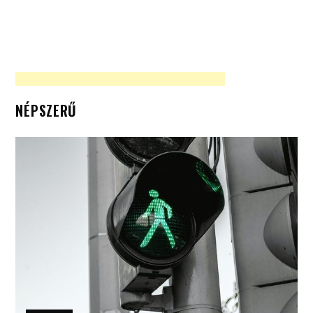
NÉPSZERŰ