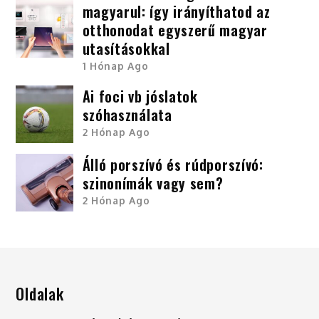
magyarul: így irányíthatod az
otthonodat egyszerű magyar
utasításokkal
1 Hónap Ago
Ai foci vb jóslatok
szóhasználata
2 Hónap Ago
Álló porszívó és rúdporszívó:
szinonímák vagy sem?
2 Hónap Ago
Oldalak