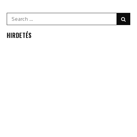
navigáció
Search
Sear
for:
HIRDETÉS