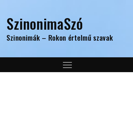
Skip
to
SzinonimaSzó
content
Szinonimák – Rokon értelmű szavak
Menu