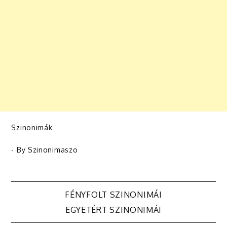
Szinonimák
- By
Szinonimaszo
Bejegyzés
FÉNYFOLT SZINONIMÁI
EGYETÉRT SZINONIMÁI