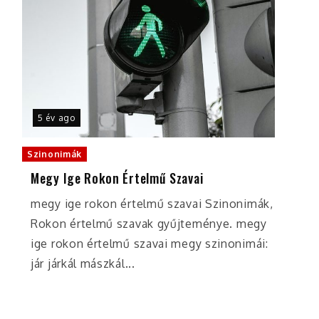
5 év ago
Szinonimák
Megy Ige Rokon Értelmű Szavai
megy ige rokon értelmű szavai Szinonimák,
Rokon értelmű szavak gyűjteménye. megy
ige rokon értelmű szavai megy szinonimái:
jár járkál mászkál...