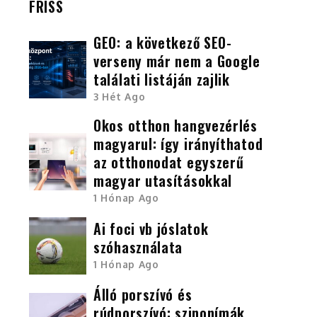
FRISS
GEO: a következő SEO-
verseny már nem a Google
találati listáján zajlik
3 Hét Ago
Okos otthon hangvezérlés
magyarul: így irányíthatod
az otthonodat egyszerű
magyar utasításokkal
1 Hónap Ago
Ai foci vb jóslatok
szóhasználata
1 Hónap Ago
Álló porszívó és
rúdporszívó: szinonímák