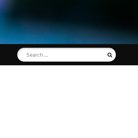
Search
Search
for: