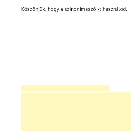
Köszönjük, hogy a szinonimaszó -t használod.