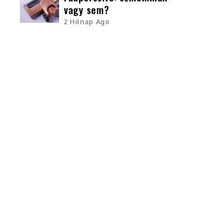
vagy sem?
2 Hónap Ago