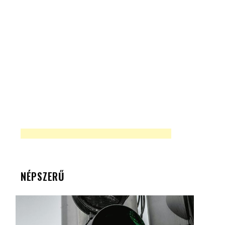
NÉPSZERŰ