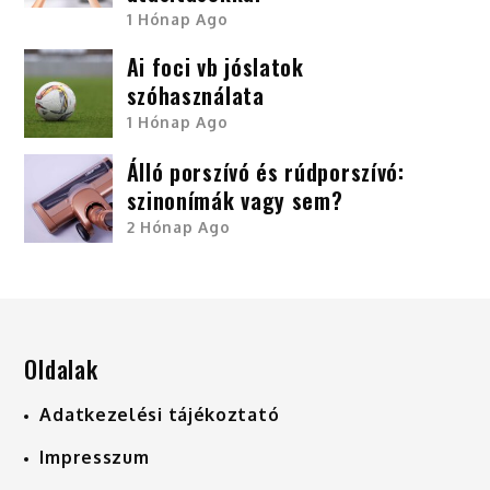
1 Hónap Ago
Ai foci vb jóslatok
szóhasználata
1 Hónap Ago
Álló porszívó és rúdporszívó:
szinonímák vagy sem?
2 Hónap Ago
Oldalak
Adatkezelési tájékoztató
Impresszum