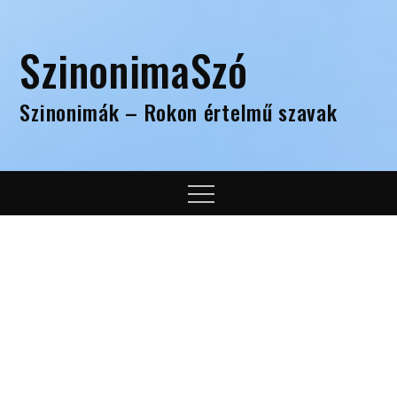
Skip
to
SzinonimaSzó
content
Szinonimák – Rokon értelmű szavak
Menu