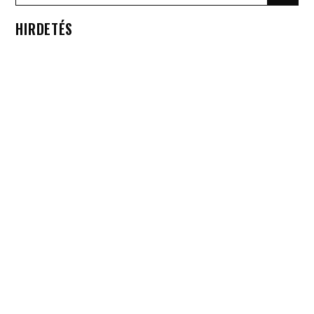
for:
HIRDETÉS