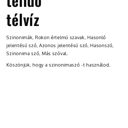
télidő
télvíz
Szinonimák, Rokon értelmű szavak, Hasonló
jelentésű szó, Azonos jelentésű szó, Hasonszó,
Szinonima szó, Más szóval.
Köszönjük, hogy a szinonimaszó -t használod.