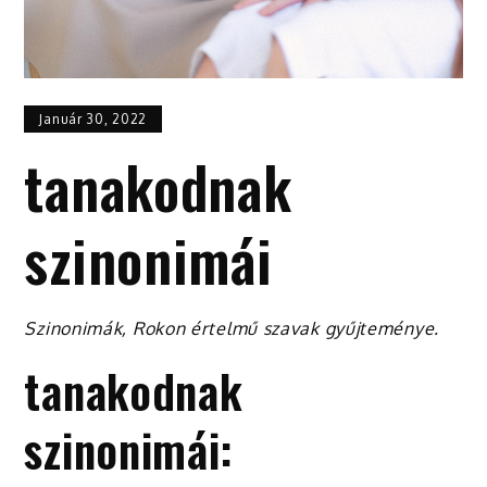
Január 30, 2022
tanakodnak
szinonimái
Szinonimák, Rokon értelmű szavak gyűjteménye.
tanakodnak
szinonimái: