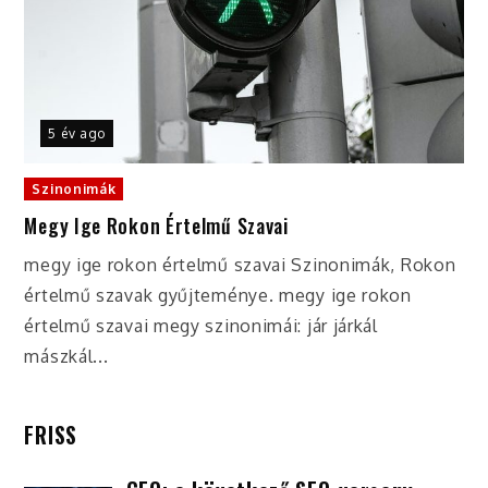
5 év ago
Szinonimák
Megy Ige Rokon Értelmű Szavai
megy ige rokon értelmű szavai Szinonimák, Rokon
értelmű szavak gyűjteménye. megy ige rokon
értelmű szavai megy szinonimái: jár járkál
mászkál...
FRISS