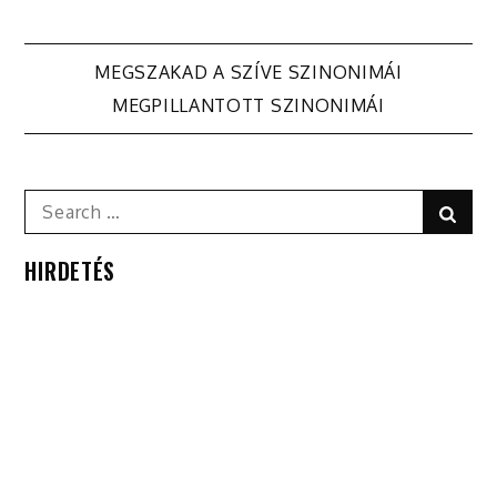
Bejegyzés
MEGSZAKAD A SZÍVE SZINONIMÁI
MEGPILLANTOTT SZINONIMÁI
navigáció
Search
Sear
for:
HIRDETÉS