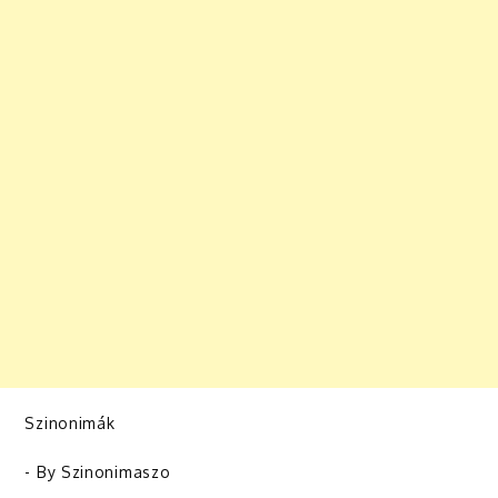
Szinonimák
- By
Szinonimaszo