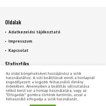
Oldalak
Adatkezelési tájékoztató
Impresszum
Kapcsolat
Statisztika
A szinonima szó oldalon már
1,302
db
Az oldal böngészésével hozzájárulsz a sütik
használatához. A süti beállítások ennél a honlapnál
szinonima érhető el.
engedélyezett a legjobb felhasználói élmény
érdekében. Amennyiben a beállítás változtatása
nélkül kerül sor a honlap használatára, vagy az
"Elfogadás" gombra történik kattintás, azzal a
felhasználó elfogadja a sütik használatát.
Copyright © 2019 | All Rights Reserved |