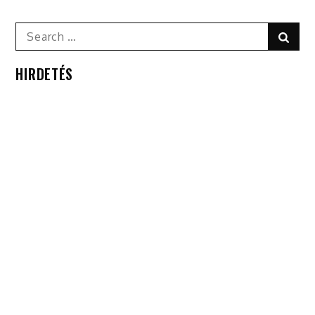
Search
Sear
for:
HIRDETÉS