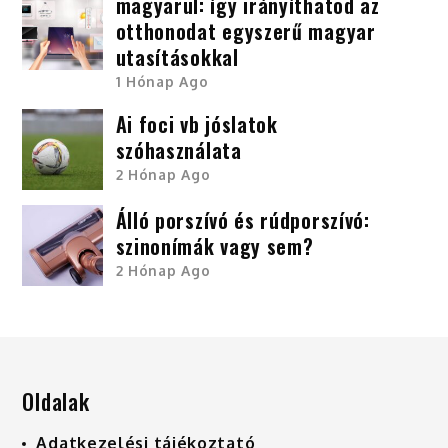
magyarul: így irányíthatod az
otthonodat egyszerű magyar
utasításokkal
1 Hónap Ago
Ai foci vb jóslatok
szóhasználata
2 Hónap Ago
Álló porszívó és rúdporszívó:
szinonímák vagy sem?
2 Hónap Ago
Oldalak
Adatkezelési tájékoztató