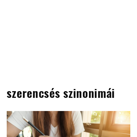
szerencsés szinonimái