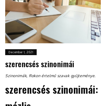
December 1, 2021
szerencsés szinonimái
Szinonimák, Rokon értelmű szavak gyűjteménye.
szerencsés szinonimái:
mázlis