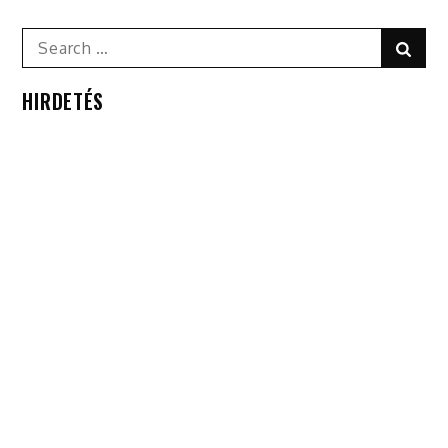
Search
Sear
for:
HIRDETÉS