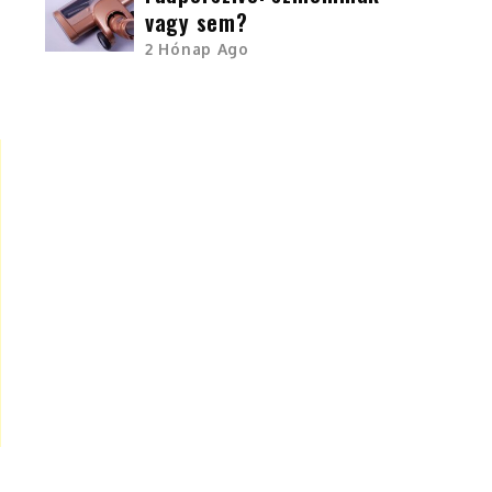
vagy sem?
2 Hónap Ago