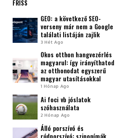
FRISS
GEO: a következő SEO-
verseny már nem a Google
találati listáján zajlik
3 Hét Ago
Okos otthon hangvezérlés
magyarul: így irányíthatod
az otthonodat egyszerű
magyar utasításokkal
1 Hónap Ago
Ai foci vb jóslatok
szóhasználata
2 Hónap Ago
Álló porszívó és
rúdporszívó: szinonímák