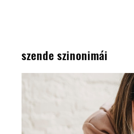
szende szinonimái