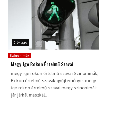
5 év ago
Szinonimák
Megy Ige Rokon Értelmű Szavai
megy ige rokon értelmű szavai Szinonimák,
Rokon értelmű szavak gyűjteménye. megy
ige rokon értelmű szavai megy szinonimái:
jár járkál mászkál...