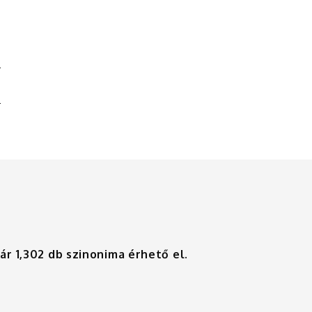
I
már
1,302
db szinonima érhető el.