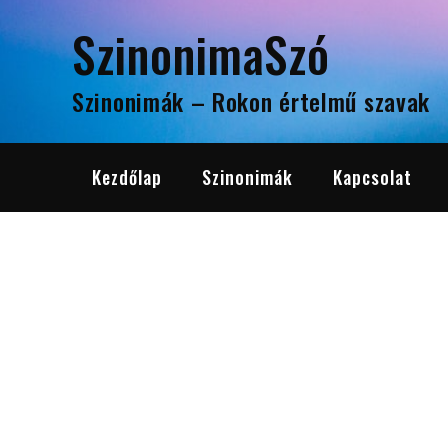
Skip
SzinonimaSzó
to
content
Szinonimák – Rokon értelmű szavak
Kezdőlap
Szinonimák
Kapcsolat