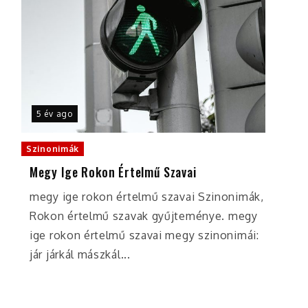
5 év ago
Szinonimák
Megy Ige Rokon Értelmű Szavai
megy ige rokon értelmű szavai Szinonimák,
Rokon értelmű szavak gyűjteménye. megy
ige rokon értelmű szavai megy szinonimái:
jár járkál mászkál...