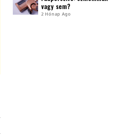
vagy sem?
2 Hónap Ago
I