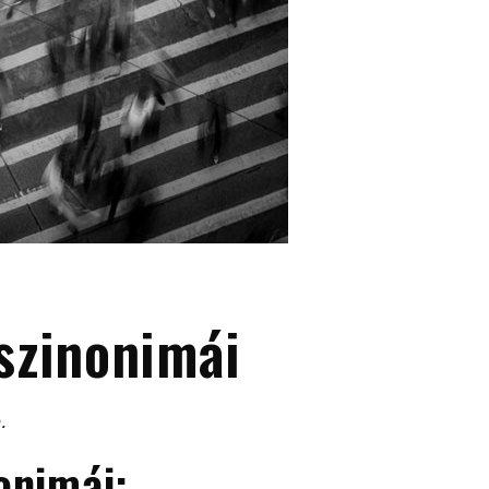
szinonimái
.
onimái: