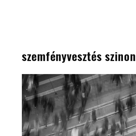
szemfényvesztés szinon