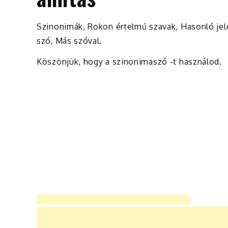
Szinonimák, Rokon értelmű szavak, Hasonló jel
szó, Más szóval.
Köszönjük, hogy a szinonimaszó -t használod.