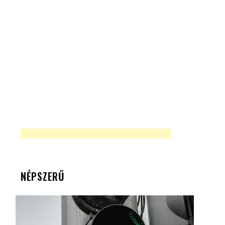
NÉPSZERŰ