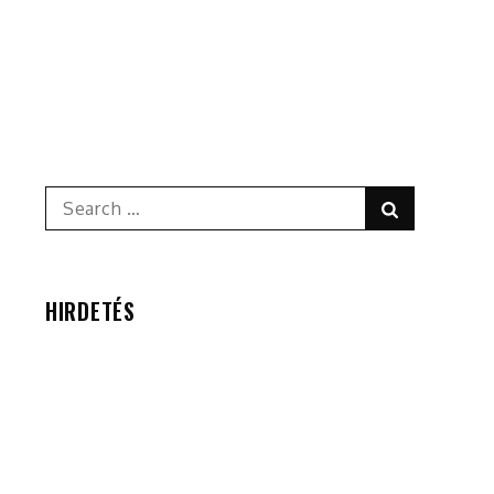
Search
Search
for:
HIRDETÉS