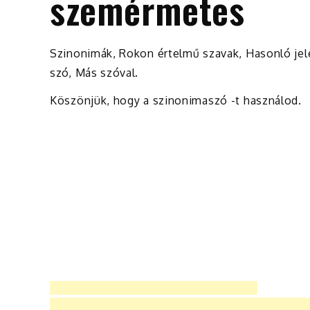
szemérmetes
Szinonimák, Rokon értelmű szavak, Hasonló jel
szó, Más szóval.
Köszönjük, hogy a szinonimaszó -t használod.