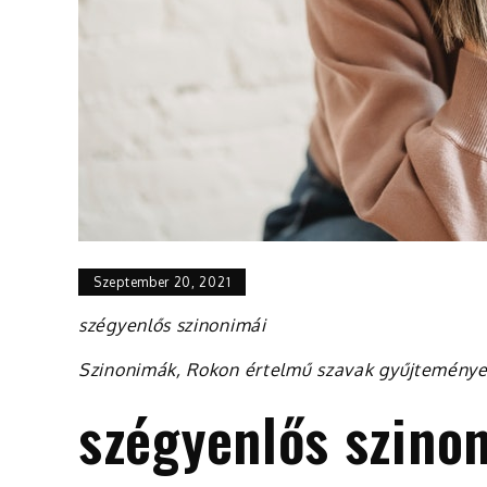
Szeptember 20, 2021
szégyenlős szinonimái
Szinonimák, Rokon értelmű szavak gyűjteménye
szégyenlős szino