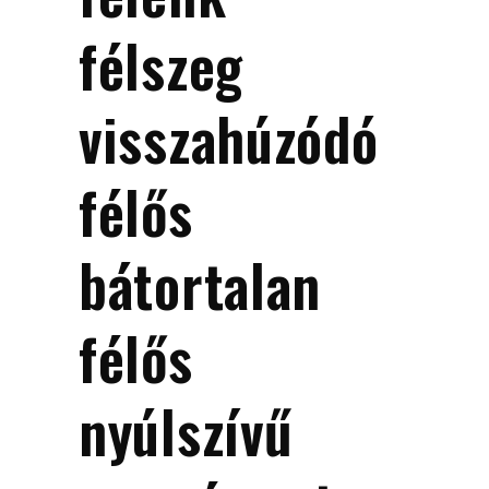
félszeg
visszahúzódó
félős
bátortalan
félős
nyúlszívű