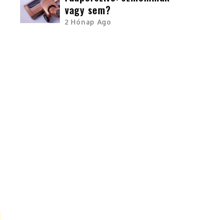
vagy sem?
2 Hónap Ago