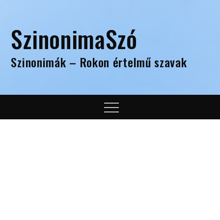
Skip
to
SzinonimaSzó
content
Szinonimák – Rokon értelmű szavak
Menu