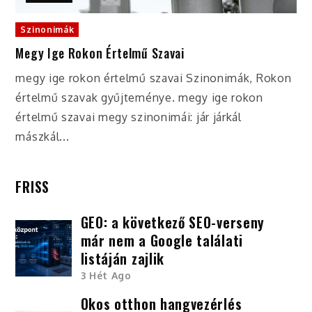
Szinonimák
Megy Ige Rokon Értelmű Szavai
megy ige rokon értelmű szavai Szinonimák, Rokon
értelmű szavak gyűjteménye. megy ige rokon
értelmű szavai megy szinonimái: jár járkál
mászkál...
FRISS
GEO: a következő SEO-verseny
már nem a Google találati
listáján zajlik
3 Hét Ago
Okos otthon hangvezérlés