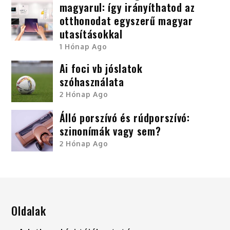
magyarul: így irányíthatod az
otthonodat egyszerű magyar
utasításokkal
1 Hónap Ago
Ai foci vb jóslatok
szóhasználata
2 Hónap Ago
Álló porszívó és rúdporszívó:
szinonímák vagy sem?
2 Hónap Ago
Oldalak