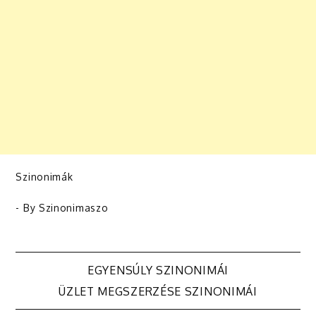
Szinonimák
- By
Szinonimaszo
Bejegyzés
EGYENSÚLY SZINONIMÁI
ÜZLET MEGSZERZÉSE SZINONIMÁI
navigáció