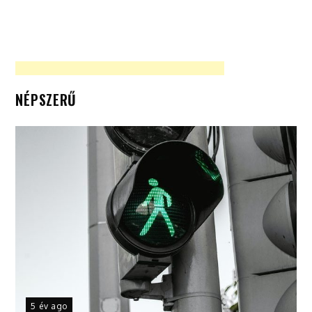
NÉPSZERŰ
5 év ago