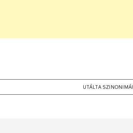
UTÁLTA SZINONIMÁ