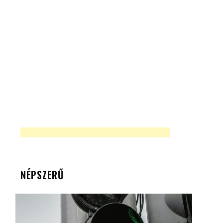
NÉPSZERŰ