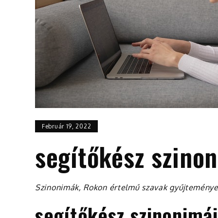
Február 19, 2022
segítőkész szino
Szinonimák, Rokon értelmű szavak gyűjteménye
segítőkész szinonimái