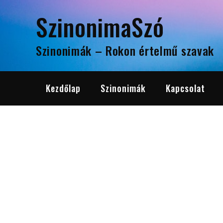
Skip
SzinonimaSzó
to
content
Szinonimák – Rokon értelmű szavak
Kezdőlap
Szinonimák
Kapcsolat