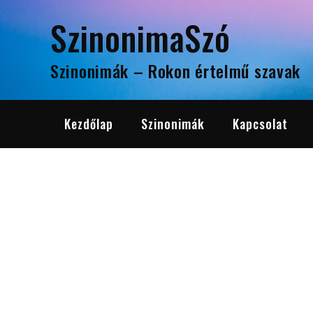
Skip
SzinonimaSzó
to
content
Szinonimák – Rokon értelmű szavak
Kezdőlap
Szinonimák
Kapcsolat