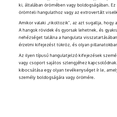
ki, általában örömében vagy boldogságában. Ez 
örömteli hangulathoz vagy az extrovertált vise
Amikor valaki „rikoltozik”, az azt sugallja, hog
A hangok rövidek és gyorsak lehetnek, és gyak
nehézséget találna a hangulata visszatartásában.
érzelmi kifejezést tükröz, és olyan pillanatokban
Az ilyen típusú hangulatjelző kifejezések szem
vagy csoport sajátos szlengjéhez kapcsolódnak.
kibocsátása egy olyan tevékenységet ír le, ame
személy boldogságára vagy örömére.