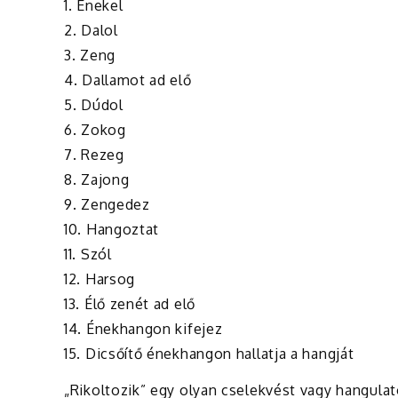
1. Énekel
2. Dalol
3. Zeng
4. Dallamot ad elő
5. Dúdol
6. Zokog
7. Rezeg
8. Zajong
9. Zengedez
10. Hangoztat
11. Szól
12. Harsog
13. Élő zenét ad elő
14. Énekhangon kifejez
15. Dicsőítő énekhangon hallatja a hangját
„Rikoltozik” egy olyan cselekvést vagy hangulato