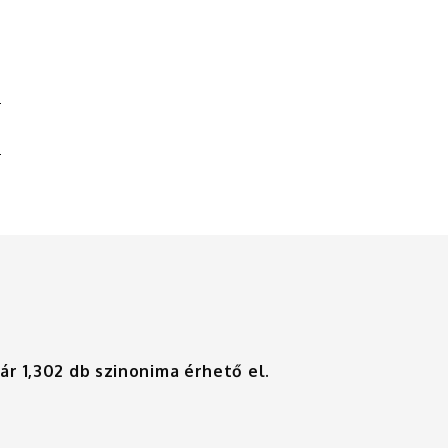
?
már
1,302
db szinonima érhető el.