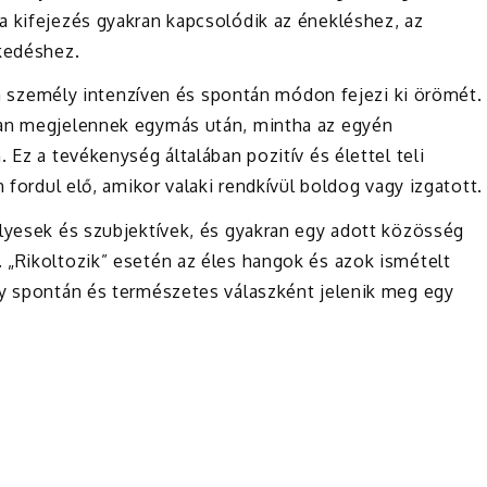
a kifejezés gyakran kapcsolódik az énekléshez, az
lkedéshez.
y a személy intenzíven és spontán módon fejezi ki örömét.
ran megjelennek egymás után, mintha az egyén
 Ez a tevékenység általában pozitív és élettel teli
 fordul elő, amikor valaki rendkívül boldog vagy izgatott.
élyesek és szubjektívek, és gyakran egy adott közösség
 „Rikoltozik” esetén az éles hangok és azok ismételt
ly spontán és természetes válaszként jelenik meg egy