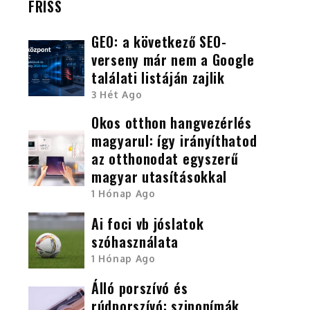
FRISS
GEO: a következő SEO-
verseny már nem a Google
találati listáján zajlik
3 Hét Ago
Okos otthon hangvezérlés
magyarul: így irányíthatod
az otthonodat egyszerű
magyar utasításokkal
1 Hónap Ago
Ai foci vb jóslatok
szóhasználata
1 Hónap Ago
Álló porszívó és
rúdporszívó: szinonímák