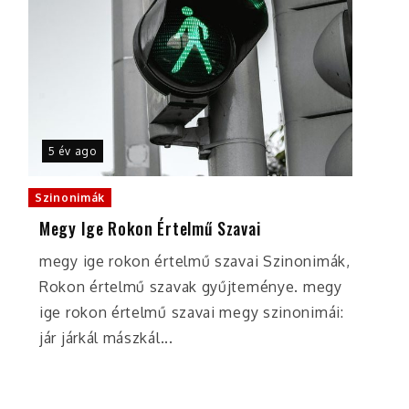
5 év ago
Szinonimák
Megy Ige Rokon Értelmű Szavai
megy ige rokon értelmű szavai Szinonimák,
Rokon értelmű szavak gyűjteménye. megy
ige rokon értelmű szavai megy szinonimái:
jár járkál mászkál...