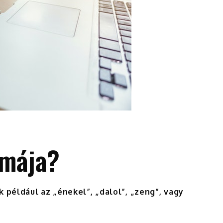
imája?
k például az „énekel”, „dalol”, „zeng”, vagy