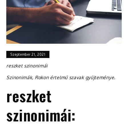
Szeptember 21, 2021
reszket szinonimái
Szinonimák, Rokon értelmű szavak gyűjteménye.
reszket
szinonimái: