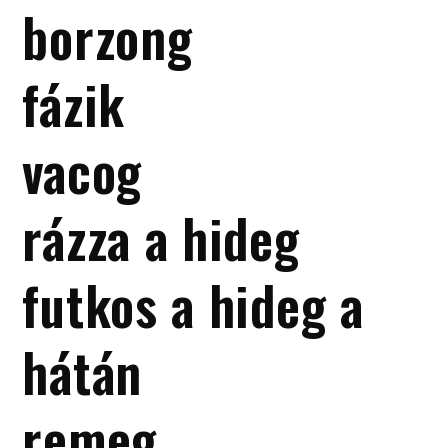
borzong
fázik
vacog
rázza a hideg
futkos a hideg a
hátán
remeg