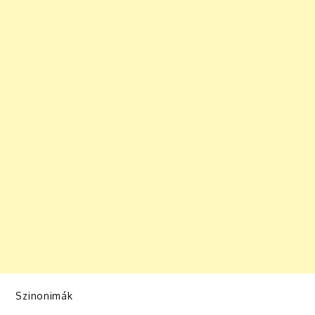
Szinonimák