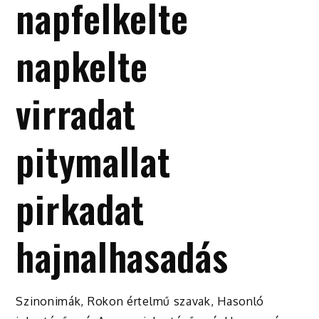
napfelkelte
napkelte
virradat
pitymallat
pirkadat
hajnalhasadás
Szinonimák, Rokon értelmű szavak, Hasonló