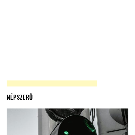
NÉPSZERŰ