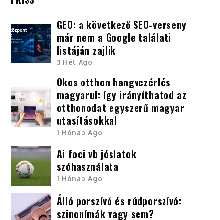
GEO: a következő SEO-verseny
már nem a Google találati
listáján zajlik
3 Hét Ago
Okos otthon hangvezérlés
magyarul: így irányíthatod az
otthonodat egyszerű magyar
utasításokkal
1 Hónap Ago
Ai foci vb jóslatok
szóhasználata
1 Hónap Ago
Álló porszívó és rúdporszívó:
szinonímák vagy sem?