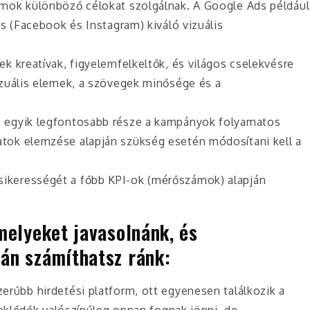
rmok különböző célokat szolgálnak. A Google Ads például
s (Facebook és Instagram) kiváló vizuális
sek kreatívak, figyelemfelkeltők, és világos cselekvésre
izuális elemek, a szövegek minősége és a
és egyik legfontosabb része a kampányok folyamatos
tok elemzése alapján szükség esetén módosítani kell a
sikerességét a főbb KPI-ok (mérőszámok) alapján
melyeket javasolnánk, és
án számíthatsz ránk:
erűbb hirdetési platform, ott egyenesen találkozik a
deklődők valószínűleg onnan fognak jönni, de