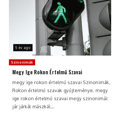
5 év ago
Szinonimák
Megy Ige Rokon Értelmű Szavai
megy ige rokon értelmű szavai Szinonimák,
Rokon értelmű szavak gyűjteménye. megy
ige rokon értelmű szavai megy szinonimái:
jár járkál mászkál...