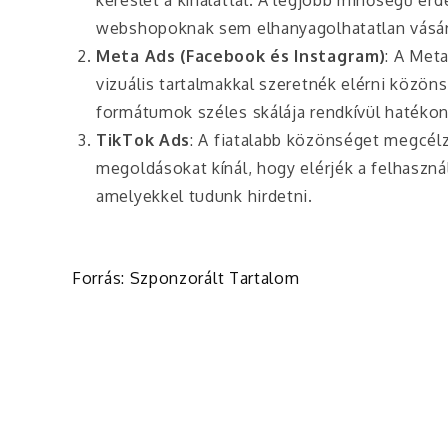
webshopoknak sem elhanyagolhatatlan vásár
Meta Ads (Facebook és Instagram)
: A Met
vizuális tartalmakkal szeretnék elérni közöns
formátumok széles skálája rendkívül hatékon
TikTok Ads
: A fiatalabb közönséget megcélz
megoldásokat kínál, hogy elérjék a felhaszn
amelyekkel tudunk hirdetni.
Forrás: Szponzorált Tartalom