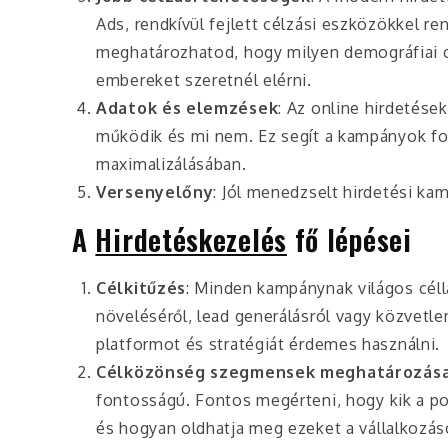
Ads, rendkívül fejlett célzási eszközökkel r
meghatározhatod, hogy milyen demográfiai c
embereket szeretnél elérni.
Adatok és elemzések
: Az online hirdetés
működik és mi nem. Ez segít a kampányok f
maximalizálásában.
Versenyelőny
: Jól menedzselt hirdetési ka
A
Hirdetéskezelés
fő lépései
Célkitűzés
: Minden kampánynak világos céll
növeléséről, lead generálásról vagy közvetle
platformot és stratégiát érdemes használni.
Célközönség szegmensek meghatározás
fontosságú. Fontos megérteni, hogy kik a po
és hogyan oldhatja meg ezeket a vállalkozás