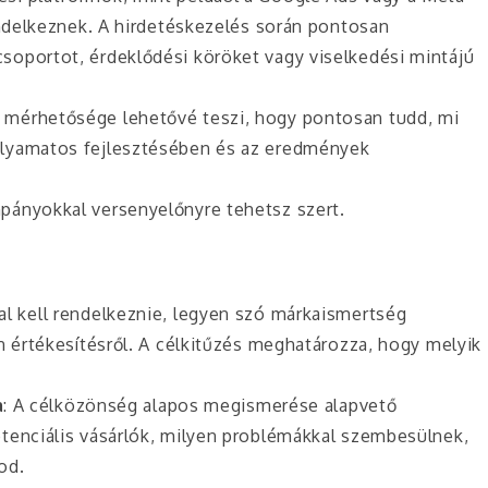
endelkeznek. A hirdetéskezelés során pontosan
soportot, érdeklődési köröket vagy viselkedési mintájú
ek mérhetősége lehetővé teszi, hogy pontosan tudd, mi
olyamatos fejlesztésében és az eredmények
mpányokkal versenyelőnyre tehetsz szert.
al kell rendelkeznie, legyen szó márkaismertség
n értékesítésről. A célkitűzés meghatározza, hogy melyik
a
: A célközönség alapos megismerése alapvető
tenciális vásárlók, milyen problémákkal szembesülnek,
od.