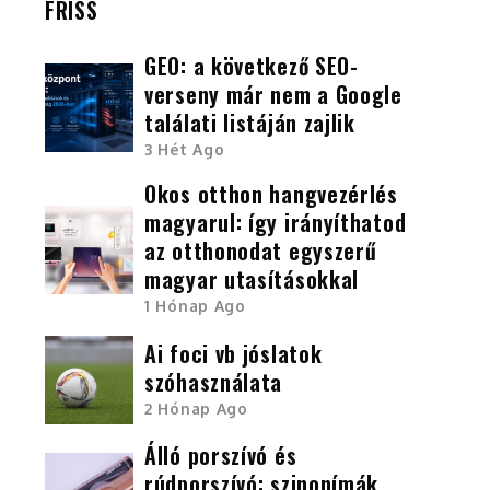
FRISS
GEO: a következő SEO-
verseny már nem a Google
találati listáján zajlik
3 Hét Ago
Okos otthon hangvezérlés
magyarul: így irányíthatod
az otthonodat egyszerű
magyar utasításokkal
1 Hónap Ago
Ai foci vb jóslatok
szóhasználata
2 Hónap Ago
Álló porszívó és
rúdporszívó: szinonímák