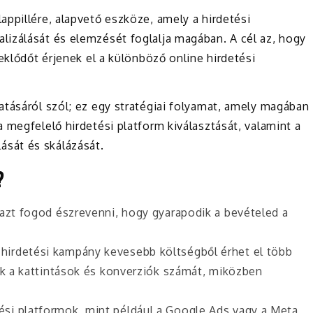
appillére, alapvető eszköze, amely a hirdetési
izálását és elemzését foglalja magában. A cél az, hogy
eklődőt érjenek el a különböző online hirdetési
atásáról szól; ez egy stratégiai folyamat, amely magában
 megfelelő hirdetési platform kiválasztását, valamint a
sát és skálázását.
?
n azt fogod észrevenni, hogy gyarapodik a bevételed a
t hirdetési kampány kevesebb költségből érhet el több
ik a kattintások és konverziók számát, miközben
ési platformok, mint például a Google Ads vagy a Meta