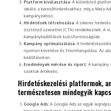
Platform kiválasztása
: A különböző platfo
ideális a keresőhirdetésekhez, míg a Meta Ad
kampányokhoz.
Hirdetések létrehozása
: A sikeres hirdeté
ösztönző üzenettel (CTA) rendelkeznek. A v
kampánybeállítások kulcsfontosságúak.
Kampány optimalizálása
: A hirdetéskezel
nyomon követése és finomhangolása. Az ada
beállításokon.
Eredmények mérése és riport
: A kampány 
szoktuk értékelni.
Hirdetéskezelési platformok, a
természetesen mindegyik kapcs
Google Ads
: A Google Ads az egyik legnépsz
kereslet a kínálattal. A legjobb minőségű ér