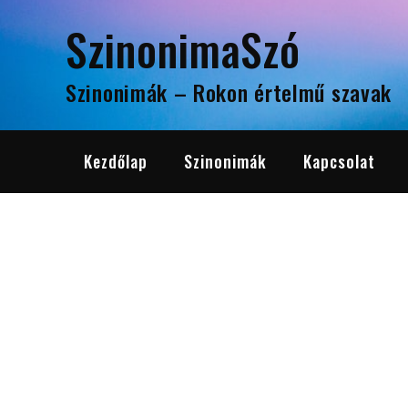
Skip
SzinonimaSzó
to
content
Szinonimák – Rokon értelmű szavak
Kezdőlap
Szinonimák
Kapcsolat