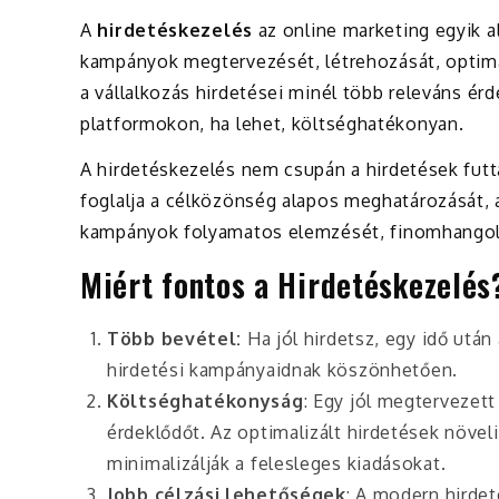
A
hirdetéskezelés
az online marketing egyik al
kampányok megtervezését, létrehozását, optimal
a vállalkozás hirdetései minél több releváns érd
platformokon, ha lehet, költséghatékonyan.
A hirdetéskezelés nem csupán a hirdetések futt
foglalja a célközönség alapos meghatározását, a
kampányok folyamatos elemzését, finomhangolá
Miért fontos a Hirdetéskezelés
Több bevétel:
Ha jól hirdetsz, egy idő utá
hirdetési kampányaidnak köszönhetően.
Költséghatékonyság
: Egy jól megtervezet
érdeklődőt. Az optimalizált hirdetések növel
minimalizálják a felesleges kiadásokat.
Jobb célzási lehetőségek
: A modern hirdet