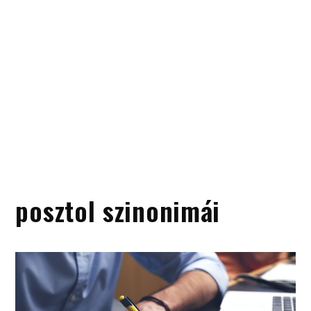
posztol szinonimái