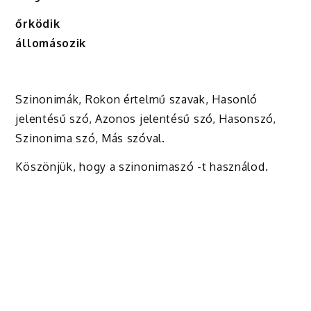
őrködik
állomásozik
Szinonimák, Rokon értelmű szavak, Hasonló
jelentésű szó, Azonos jelentésű szó, Hasonszó,
Szinonima szó, Más szóval.
Köszönjük, hogy a szinonimaszó -t használod.