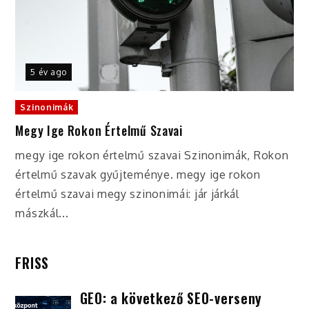
5 év ago
Szinonimák
Megy Ige Rokon Értelmű Szavai
megy ige rokon értelmű szavai Szinonimák, Rokon
értelmű szavak gyűjteménye. megy ige rokon
értelmű szavai megy szinonimái: jár járkál
mászkál...
FRISS
GEO: a következő SEO-verseny