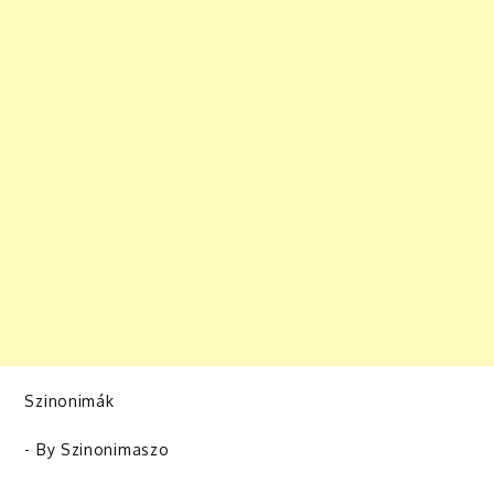
Szinonimák
- By
Szinonimaszo