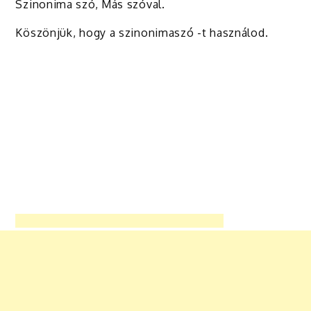
Szinonima szó, Más szóval.
Köszönjük, hogy a szinonimaszó -t használod.