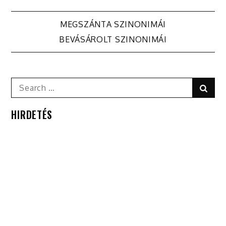
Bejegyzés
MEGSZÁNTA SZINONIMÁI
BEVÁSÁROLT SZINONIMÁI
navigáció
Search
Sear
for:
HIRDETÉS