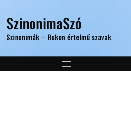
Skip
to
SzinonimaSzó
content
Szinonimák – Rokon értelmű szavak
Menu