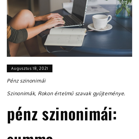
Augusztus 18, 2021
Pénz szinonimái
Szinonimák, Rokon értelmű szavak gyűjteménye.
pénz szinonimái:
summa