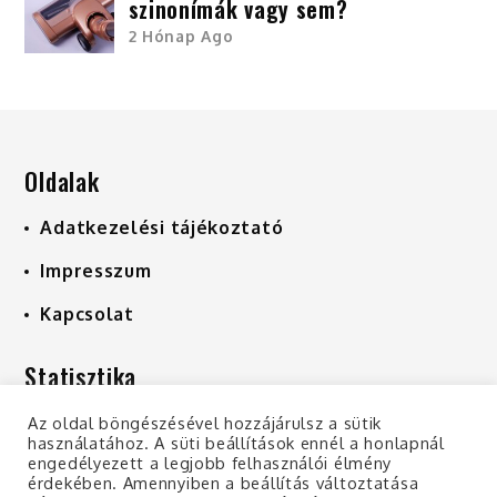
szinonímák vagy sem?
2 Hónap Ago
Oldalak
Adatkezelési tájékoztató
Impresszum
Kapcsolat
Statisztika
A szinonima szó oldalon már
1,302
db
Az oldal böngészésével hozzájárulsz a sütik
használatához. A süti beállítások ennél a honlapnál
szinonima érhető el.
engedélyezett a legjobb felhasználói élmény
érdekében. Amennyiben a beállítás változtatása