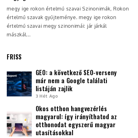
megy ige rokon értelmű szavai Szinonimák, Rokon
értelmű szavak gyűjteménye. megy ige rokon
értelmű szavai megy szinonimái: jár járkál
mászkál...
FRISS
GEO: a következő SEO-verseny
már nem a Google találati
listáján zajlik
3 Hét Ago
Okos otthon hangvezérlés
magyarul: így irányíthatod az
otthonodat egyszerű magyar
utasításokkal