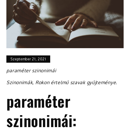
Szeptember 21, 2021
paraméter szinonimái
Szinonimák, Rokon értelmű szavak gyűjteménye.
paraméter
szinonimái: