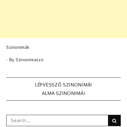
Szinonimák
- By
Szinonimaszo
Bejegyzés
LÉPVESSZŐ SZINONIMÁI
ALMA SZINONIMÁI
navigáció
Search
Sear
for: