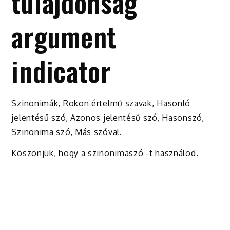
tulajdonság
argument
indicator
Szinonimák, Rokon értelmű szavak, Hasonló
jelentésű szó, Azonos jelentésű szó, Hasonszó,
Szinonima szó, Más szóval.
Köszönjük, hogy a szinonimaszó -t használod.