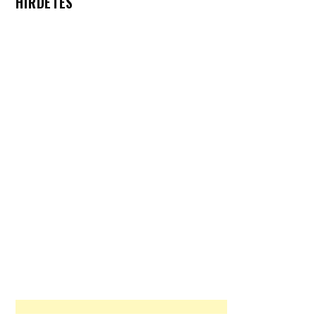
HIRDETÉS