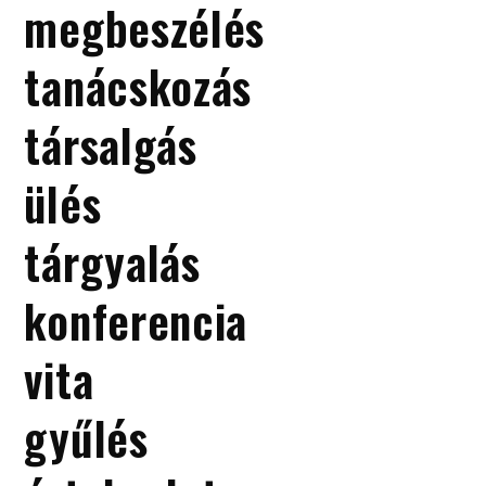
megbeszélés
tanácskozás
társalgás
ülés
tárgyalás
konferencia
vita
gyűlés