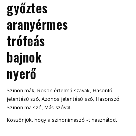
győztes
aranyérmes
trófeás
bajnok
nyerő
Szinonimák, Rokon értelmű szavak, Hasonló
jelentésű szó, Azonos jelentésű szó, Hasonszó,
Szinonima szó, Más szóval.
Köszönjük, hogy a szinonimaszó -t használod.