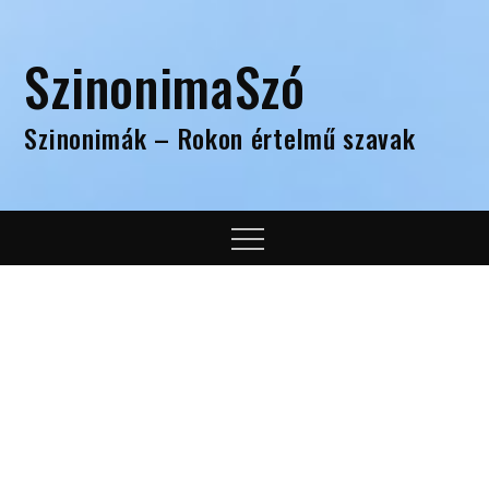
Skip
to
SzinonimaSzó
content
Szinonimák – Rokon értelmű szavak
Menu