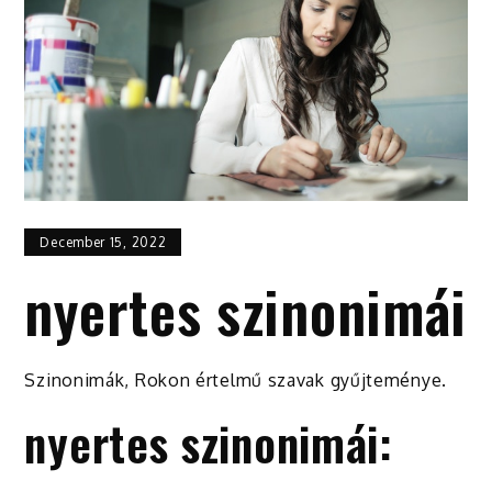
December 15, 2022
nyertes szinonimái
Szinonimák, Rokon értelmű szavak gyűjteménye.
nyertes szinonimái: