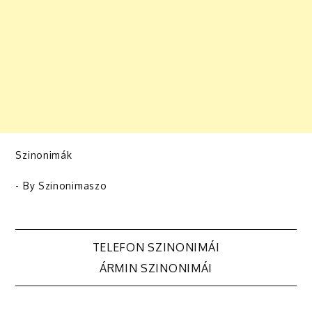
Szinonimák
- By
Szinonimaszo
Bejegyzés
TELEFON SZINONIMÁI
ÁRMIN SZINONIMÁI
navigáció