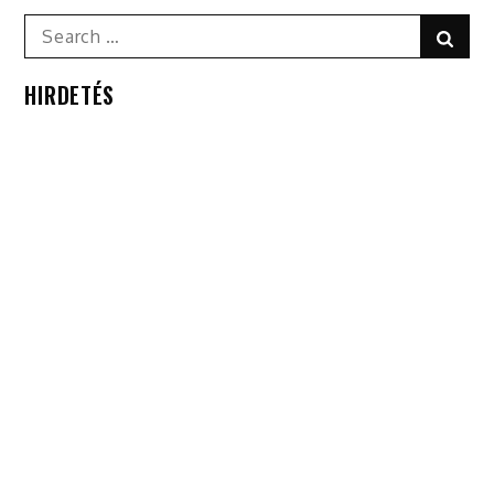
Search
Sear
for:
HIRDETÉS