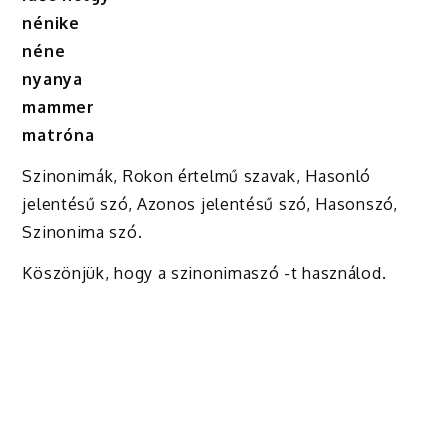
nénike
néne
nyanya
mammer
matróna
Szinonimák, Rokon értelmű szavak, Hasonló
jelentésű szó, Azonos jelentésű szó, Hasonszó,
Szinonima szó.
Köszönjük, hogy a szinonimaszó -t használod.