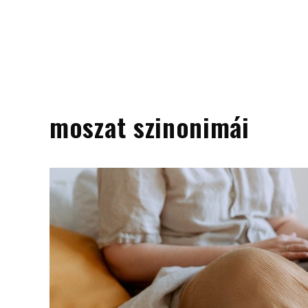
moszat szinonimái