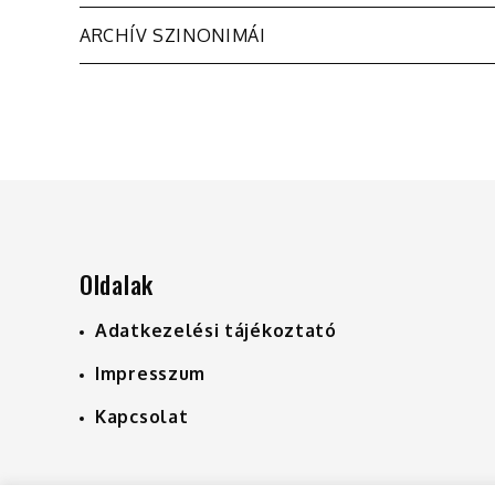
Bejegyzés
ARCHÍV SZINONIMÁI
navigáció
Oldalak
Adatkezelési tájékoztató
Impresszum
Kapcsolat