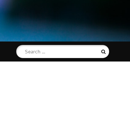
Search
Search
for: