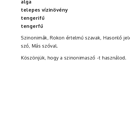
alga
telepes vízinövény
tengerifű
tengerfű
Szinonimák, Rokon értelmű szavak, Hasonló jel
szó, Más szóval.
Köszönjük, hogy a szinonimaszó -t használod.