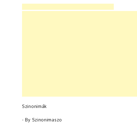
Szinonimák
- By
Szinonimaszo