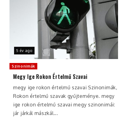
5 év ago
Szinonimák
Megy Ige Rokon Értelmű Szavai
megy ige rokon értelmű szavai Szinonimák,
Rokon értelmű szavak gyűjteménye. megy
ige rokon értelmű szavai megy szinonimái:
jár járkál mászkál...