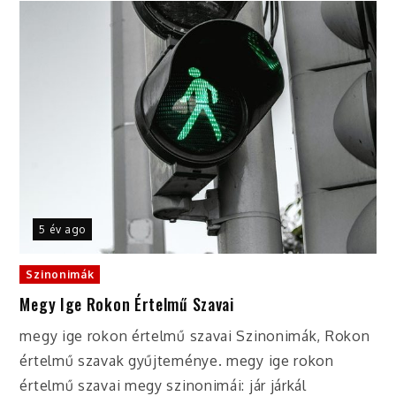
5 év ago
Szinonimák
Megy Ige Rokon Értelmű Szavai
megy ige rokon értelmű szavai Szinonimák, Rokon
értelmű szavak gyűjteménye. megy ige rokon
értelmű szavai megy szinonimái: jár járkál