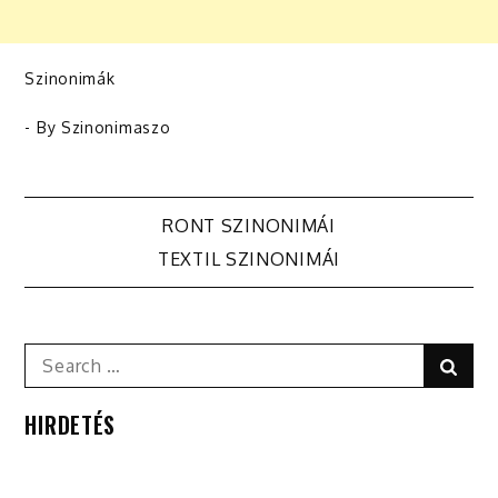
Szinonimák
- By
Szinonimaszo
Bejegyzés
RONT SZINONIMÁI
TEXTIL SZINONIMÁI
navigáció
Search
Sear
for:
HIRDETÉS