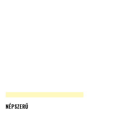
NÉPSZERŰ