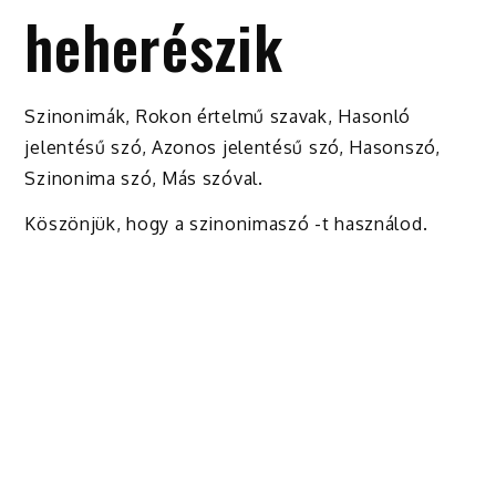
heherészik
Szinonimák, Rokon értelmű szavak, Hasonló
jelentésű szó, Azonos jelentésű szó, Hasonszó,
Szinonima szó, Más szóval.
Köszönjük, hogy a szinonimaszó -t használod.