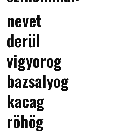
nevet
derül
vigyorog
bazsalyog
kacag
röhög