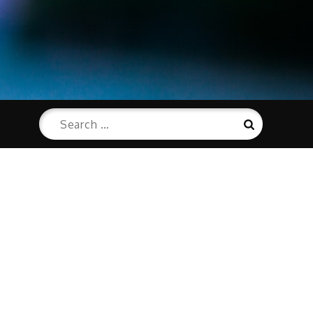
Search
Search
for: