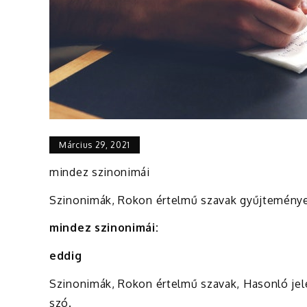
Március 29, 2021
mindez szinonimái
Szinonimák, Rokon értelmű szavak gyűjteménye
mindez szinonimái:
eddig
Szinonimák, Rokon értelmű szavak, Hasonló jel
szó.