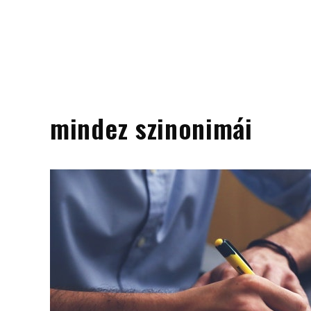
mindez szinonimái